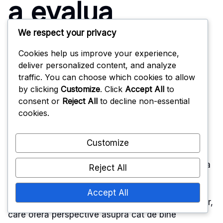
a evalua
We respect your privacy
eficiența
Cookies help us improve your experience,
acoperirii
deliver personalized content, and analyze
traffic. You can choose which cookies to allow
by clicking
Customize
. Click
Accept All
to
defensive?
consent or
Reject All
to decline non-essential
cookies.
Customize
Evaluarea eficienței acoperirii defensive implică
analiza diferitelor metrici care reflectă capacitatea
Reject All
unei echipe de a preveni jocurile de pase reușite.
Metrici cheie includ procentajul de completare
Accept All
permis, yarzi pe tentativă și rapoartele de turnover,
care oferă perspective asupra cât de bine